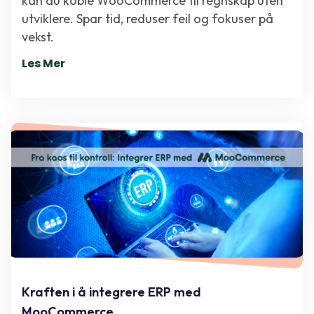
kan du koble WooCommerce til regnskap uten
utviklere. Spar tid, reduser feil og fokuser på
vekst.
Les Mer
Kraften i å integrere ERP med
MooCommerce