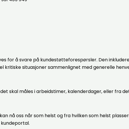
s for å svare på kundestøtteforespørsler. Den inkluderer
el kritiske situasjoner sammenlignet med generelle henv
et skal måles i arbeidstimer, kalenderdager, eller fra d
r kan nå oss når som helst og fra hvilken som helst plasser
t kundeportal.