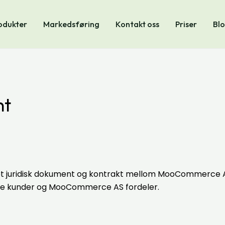
odukter
Markedsføring
Kontakt oss
Priser
Bl
nt
r et juridisk dokument og kontrakt mellom MooCommerce 
både kunder og MooCommerce AS fordeler.