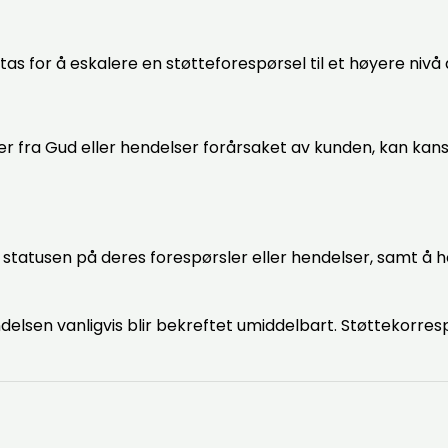
s for å eskalere en støtteforespørsel til et høyere nivå a
ger fra Gud eller hendelser forårsaket av kunden, kan ka
 statusen på deres forespørsler eller hendelser, samt å 
delsen vanligvis blir bekreftet umiddelbart. Støttekorre