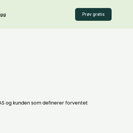
Prøv gratis
ogg
AS og kunden som definerer forventet