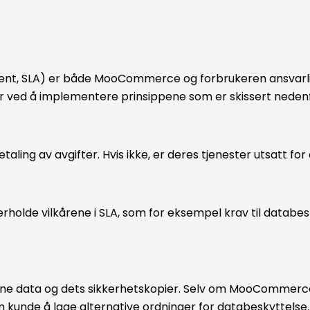
ent, SLA) er både MooCommerce og forbrukeren ansvarlige 
er ved å implementere prinsippene som er skissert nedenf
ling av avgifter. Hvis ikke, er deres tjenester utsatt for 
olde vilkårene i SLA, som for eksempel krav til databesk
dine data og dets sikkerhetskopier. Selv om MooCommerce 
m kunde å lage alternative ordninger for databeskyttelse.