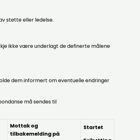
v støtte eller ledelse.
nskje ikke være underlagt de definerte målene
holde dem informert om eventuelle endringer
spondanse må sendes til
Mottak og
Startet
tilbakemelding på