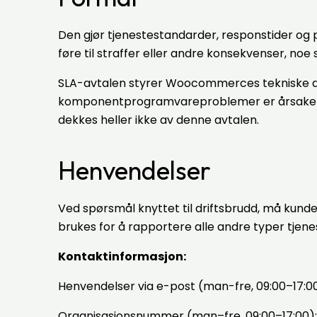
Den gjør tjenestestandarder, responstider og
føre til straffer eller andre konsekvenser, no
SLA-avtalen styrer Woocommerces tekniske dr
komponentprogramvareproblemer er årsaken til
dekkes heller ikke av denne avtalen.
Henvendelser
Ved spørsmål knyttet til driftsbrudd, må kund
brukes for å rapportere alle andre typer tjen
Kontaktinformasjon:
Henvendelser via e-post (man-fre, 09:00–17:0
Organisasjonsnummer (man–fre, 09:00–17:00):