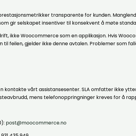
 prestasjonsmetrikker transparente for kunden. Manglend
e som gir selskapet insentiver til konsekvent å møte stand
ift, ikke Woocommerce som en applikasjon. Hvis Wooco
 feilen, gjelder ikke denne avtalen. Problemer som fall
en kontakte vårt assistansesenter. SLA omfatter ikke ytt
esteavbrudd, mens telefonoppringninger kreves for å rappo
0):
post@moocommerce.no
 931 435 949