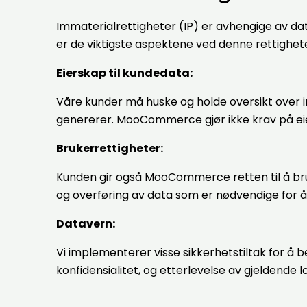
Immaterialrettigheter (IP) er avhengige av d
er de viktigste aspektene ved denne rettig
Eierskap til kundedata:
Våre kunder må huske og holde oversikt over in
genererer. MooCommerce gjør ikke krav på eie
Brukerrettigheter:
Kunden gir også MooCommerce retten til å bruk
og overføring av data som er nødvendige for
Datavern:
Vi implementerer visse sikkerhetstiltak for å b
konfidensialitet, og etterlevelse av gjeldende lo