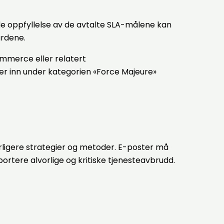
e oppfyllelse av de avtalte SLA-målene kan
ardene.
mmerce eller relatert
er inn under kategorien «Force Majeure»
erligere strategier og metoder. E-poster må
rtere alvorlige og kritiske tjenesteavbrudd.