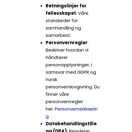
Retningslinjer for
fellesskapet
: Våre
standarder for
samhandling og
samarbeid.
Personvernregler
:
Beskriver hvordan vi
håndterer
personopplysninger, i
samsvar med GDPR og
norsk
personvernlovgivning. Du
finner våre
personvernregler
her:
Personvernerklaerin
g
Databehandlingstille
gg (DPA)
: Regulerer