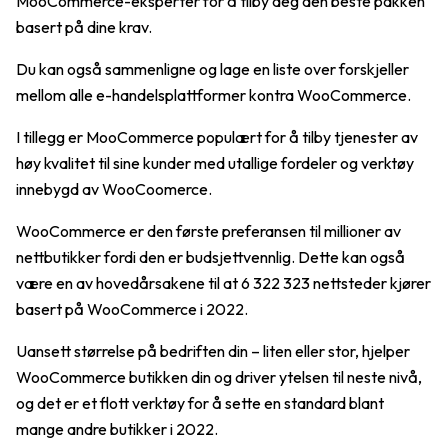
MooCommerce-eksperter for å tilby deg den beste pakken
basert på dine krav.
Du kan også sammenligne og lage en liste over forskjeller
mellom alle e-handelsplattformer kontra WooCommerce.
I tillegg er MooCommerce populært for å tilby tjenester av
høy kvalitet til sine kunder med utallige fordeler og verktøy
innebygd av WooCoomerce.
WooCommerce er den første preferansen til millioner av
nettbutikker fordi den er budsjettvennlig. Dette kan også
være en av hovedårsakene til at 6 322 323 nettsteder kjører
basert på WooCommerce i 2022.
Uansett størrelse på bedriften din – liten eller stor, hjelper
WooCommerce butikken din og driver ytelsen til neste nivå,
og det er et flott verktøy for å sette en standard blant
mange andre butikker i 2022.