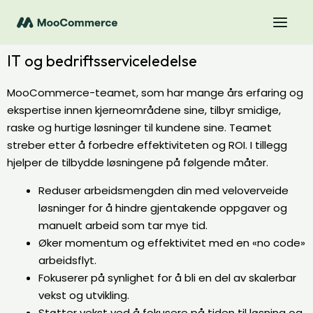
IT og bedriftsserviceledelse
MooCommerce-teamet, som har mange års erfaring og
ekspertise innen kjerneområdene sine, tilbyr smidige,
raske og hurtige løsninger til kundene sine. Teamet
streber etter å forbedre effektiviteten og ROI. I tillegg
hjelper de tilbydde løsningene på følgende måter.
Reduser arbeidsmengden din med veloverveide
løsninger for å hindre gjentakende oppgaver og
manuelt arbeid som tar mye tid.
Øker momentum og effektivitet med en «no code»
arbeidsflyt.
Fokuserer på synlighet for å bli en del av skalerbar
vekst og utvikling.
Støtter vekst ved å fokusere på tiden til løsning og