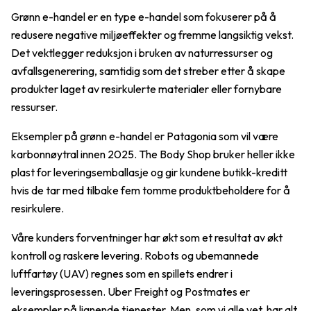
Grønn e-handel er en type e-handel som fokuserer på å
redusere negative miljøeffekter og fremme langsiktig vekst.
Det vektlegger reduksjon i bruken av naturressurser og
avfallsgenerering, samtidig som det streber etter å skape
produkter laget av resirkulerte materialer eller fornybare
ressurser.
Eksempler på grønn e-handel er Patagonia som vil være
karbonnøytral innen 2025. The Body Shop bruker heller ikke
plast for leveringsemballasje og gir kundene butikk-kreditt
hvis de tar med tilbake fem tomme produktbeholdere for å
resirkulere.
Våre kunders forventninger har økt som et resultat av økt
kontroll og raskere levering. Robots og ubemannede
luftfartøy (UAV) regnes som en spillets endrer i
leveringsprosessen. Uber Freight og Postmates er
eksempler på lignende tjenester. Men, som vi alle vet, har alt