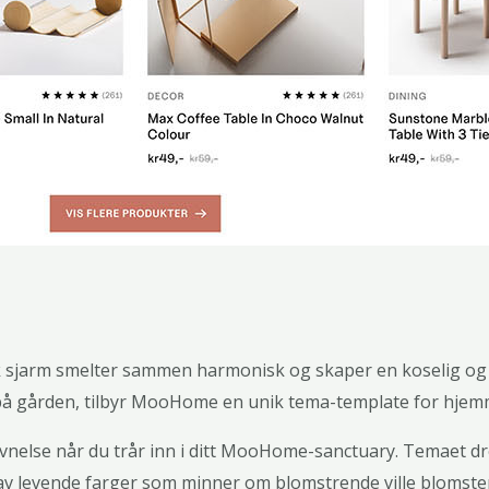
sjarm smelter sammen harmonisk og skaper en koselig og i
t på gården, tilbyr MooHome en unik tema-template for hje
avnelse når du trår inn i ditt MooHome-sanctuary. Temaet dr
 levende farger som minner om blomstrende ville blomster.