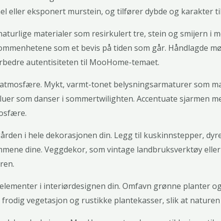
nel eller eksponert murstein, og tilfører dybde og karakter t
aturlige materialer som resirkulert tre, stein og smijern i 
llkommenhetene som et bevis på tiden som går. Håndlagde mø
 forbedre autentisiteten til MooHome-temaet.
atmosfære. Mykt, varmt-tonet belysningsarmaturer som maso
fluer som danser i sommertwilighten. Accentuate sjarmen me
osfære.
på gården i hele dekorasjonen din. Legg til kuskinnstepper,
ommene dine. Veggdekor, som vintage landbruksverktøy eller
uren.
elementer i interiørdesignen din. Omfavn grønne planter o
rodig vegetasjon og rustikke plantekasser, slik at naturen ka