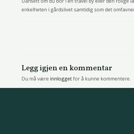
Uansett om du bor i en travel by eller den rolig
enkelheten i gårdslivet samtidig som det omfavne
Legg igjen en kommentar
Du må være
innlogget
for å kunne kommentere.