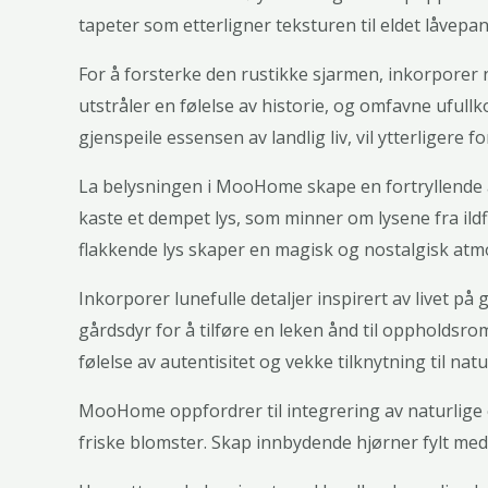
tapeter som etterligner teksturen til eldet låvepa
For å forsterke den rustikke sjarmen, inkorporer n
utstråler en følelse av historie, og omfavne ufu
gjenspeile essensen av landlig liv, vil ytterligere
La belysningen i MooHome skape en fortryllende 
kaste et dempet lys, som minner om lysene fra ild
flakkende lys skaper en magisk og nostalgisk atm
Inkorporer lunefulle detaljer inspirert av livet 
gårdsdyr for å tilføre en leken ånd til oppholdsr
følelse av autentisitet og vekke tilknytning til nat
MooHome oppfordrer til integrering av naturlige 
friske blomster. Skap innbydende hjørner fylt med f