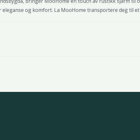
e landsbygda, bringer MooHome en touch av rustikk sjarm til
r eleganse og komfort. La MooHome transportere deg til et 