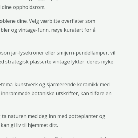
il dine oppholdsrom.
møblene dine. Velg værbitte overflater som
bler og vintage-funn, nøye kuratert for å
n jar-lysekroner eller smijern-pendellamper, vil
d strategisk plasserte vintage lykter, deres myke
 dyretema-kunstverk og sjarmerende keramikk med
 innrammede botaniske utskrifter, kan tilføre en
g ta naturen med deg inn med potteplanter og
n gi liv til hjemmet ditt.