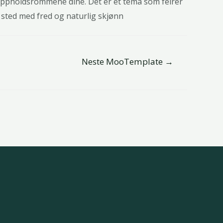
 oppholdsrommene dine. Det er et tema som feirer
sted med fred og naturlig skjønn
Neste MooTemplate
→