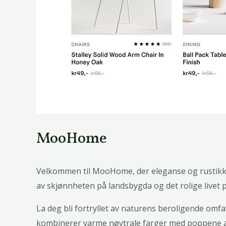
MooHome
Velkommen til MooHome, der eleganse og rustikk 
av skjønnheten på landsbygda og det rolige live
La deg bli fortryllet av naturens beroligende omf
kombinerer varme nøytrale farger med poppene av